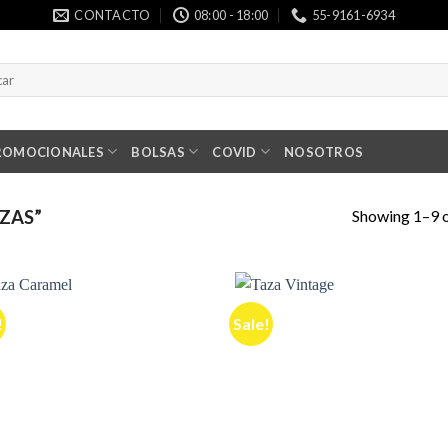
CONTACTO
08:00 - 18:00
55-9161-6934
h
ROMOCIONALES
BOLSAS
COVID
NOSOTROS
Showing 1–9 o
ZAS”
!
Sale!
Añadir
Aña
a la
a 
lista de
list
deseos
des