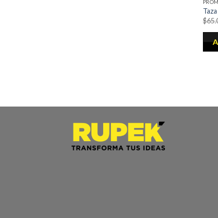
PROM
Taza 
$
65.
A