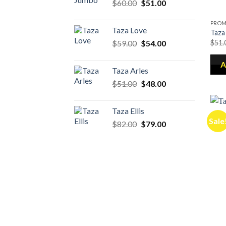
$
60.00
$
51.00
PROM
Taza Love
Taza
$
59.00
$
54.00
$
51.
A
Taza Arles
$
51.00
$
48.00
Taza Ellis
Sale
$
82.00
$
79.00