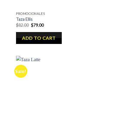
PROMOCIONALES
Taza Ellis
$
82.00
$
79.00
ADD TO CART
Sale!
dir
Añadir
la
a la
a de
lista de
eos
deseos