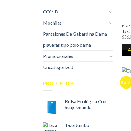
COVID
Mochilas
PROM
Taza
Pantalones De Gabardina Dama
$
56.
playeras tipo polo dama
A
Promocionales
Uncategorized
Sale
PRODUCTOS
Bolsa Ecológica Con
Suaje Grande
Taza Jumbo