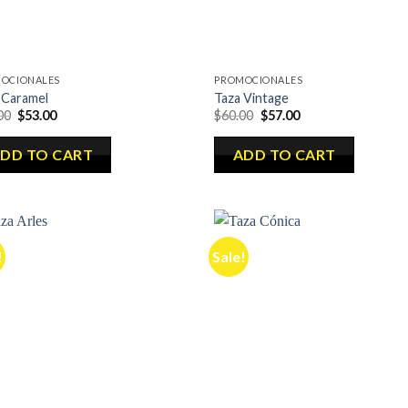
OCIONALES
PROMOCIONALES
 Caramel
Taza Vintage
00
$
53.00
$
60.00
$
57.00
DD TO CART
ADD TO CART
!
Sale!
Añadir
Aña
a la
a 
lista de
list
deseos
des