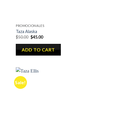
PROMOCIONALES
Taza Alaska
$
50.00
$
45.00
ADD TO CART
Sale!
dir
Añadir
la
a la
a de
lista de
eos
deseos