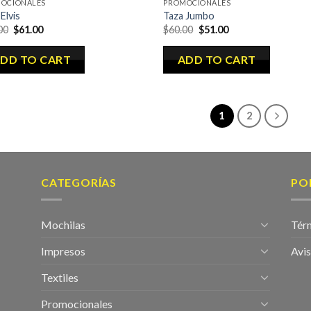
OCIONALES
PROMOCIONALES
Elvis
Taza Jumbo
00
$
61.00
$
60.00
$
51.00
DD TO CART
ADD TO CART
1
2
CATEGORÍAS
PO
Mochilas
Tér
Impresos
Avis
Textiles
Promocionales