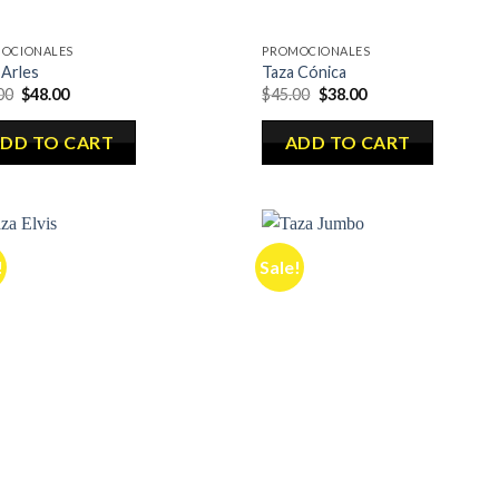
OCIONALES
PROMOCIONALES
 Arles
Taza Cónica
00
$
48.00
$
45.00
$
38.00
DD TO CART
ADD TO CART
!
Sale!
Añadir
Aña
a la
a 
lista de
list
deseos
des