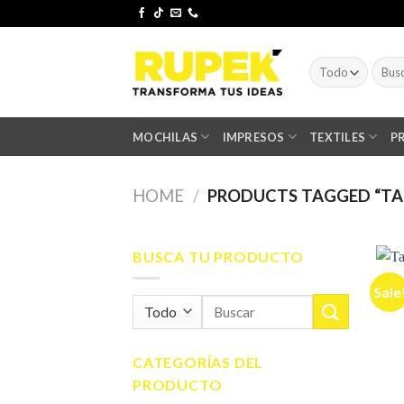
Skip
to
content
Searc
for:
MOCHILAS
IMPRESOS
TEXTILES
P
HOME
/
PRODUCTS TAGGED “TA
BUSCA TU PRODUCTO
Sale
Search
for:
CATEGORÍAS DEL
PRODUCTO