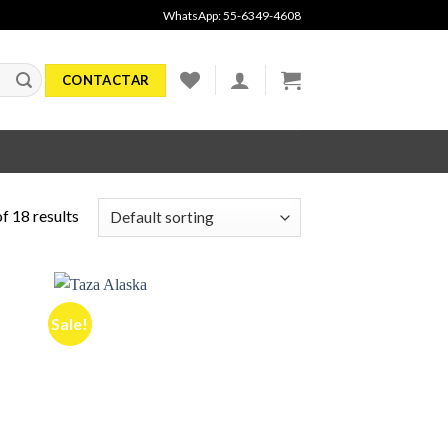
WhatsApp: 55-6349-4608
CONTACTAR
f 18 results
Sale!
dir
Añadir
la
a la
a de
lista de
eos
deseos