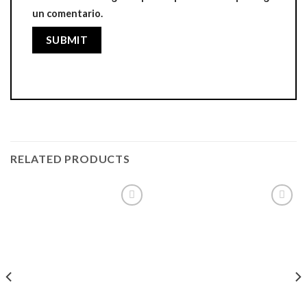
un comentario.
RELATED PRODUCTS
Añadir
Añadir
a la
a la
lista de
lista de
deseos
deseos